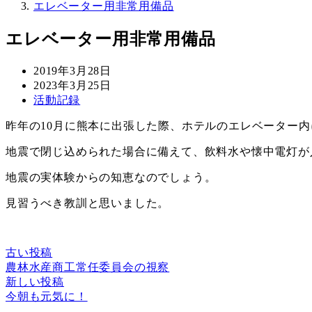
エレベーター用非常用備品
エレベーター用非常用備品
投
2019年3月28日
稿
更
2023年3月25日
日
新
カ
活動記録
日
テ
昨年の10月に熊本に出張した際、ホテルのエレベーター
ゴ
リ
地震で閉じ込められた場合に備えて、飲料水や懐中電灯が
ー
地震の実体験からの知恵なのでしょう。
見習うべき教訓と思いました。
古い投稿
農林水産商工常任委員会の視察
新しい投稿
今朝も元気に！