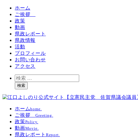
ホーム
ご挨拶
政策
動画
県政レポート
県政情報
活動
プロフィール
お問い合わせ
アクセス
検
索
検索
ホーム
home.
ご挨拶
Greeting.
政策
Policy.
動画
Movie.
県政レポート
Report.