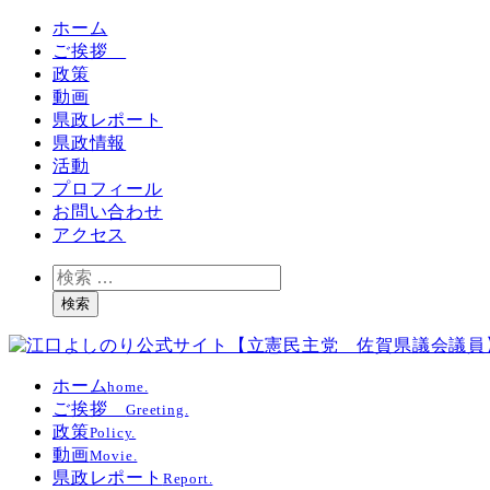
ホーム
ご挨拶
政策
動画
県政レポート
県政情報
活動
プロフィール
お問い合わせ
アクセス
検
索
検索
ホーム
home.
ご挨拶
Greeting.
政策
Policy.
動画
Movie.
県政レポート
Report.