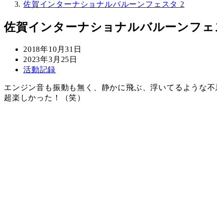
佐賀インターナショナルバルーンフェスタ 2
佐賀インターナショナルバルーンフェス
投
2018年10月31日
稿
更
2023年3月25日
日
新
カ
活動記録
日
テ
エンジン音も振動も無く、静かに飛ぶ、浮いてるような不
ゴ
超楽しかった！（笑）
リ
ー