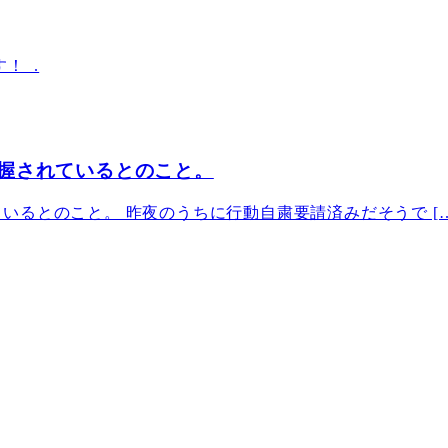
！ .
握されているとのこと。
るとのこと。 昨夜のうちに行動自粛要請済みだそうで […