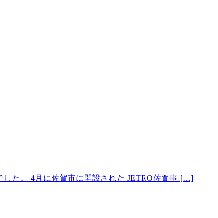
。 4月に佐賀市に開設された JETRO佐賀事 […]