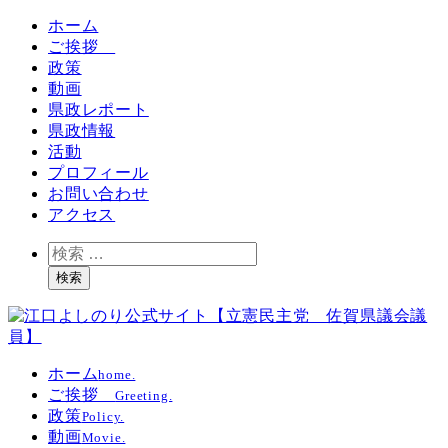
ホーム
ご挨拶
政策
動画
県政レポート
県政情報
活動
プロフィール
お問い合わせ
アクセス
検
索
検索
ホーム
home.
ご挨拶
Greeting.
政策
Policy.
動画
Movie.