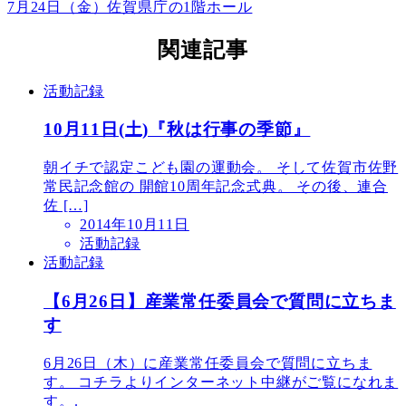
7月24日（金）佐賀県庁の1階ホール
関連記事
活動記録
10月11日(土)『秋は行事の季節』
朝イチで認定こども園の運動会。 そして佐賀市佐野
常民記念館の 開館10周年記念式典。 その後、連合
佐 […]
2014年10月11日
活動記録
活動記録
【6月26日】産業常任委員会で質問に立ちま
す
6月26日（木）に産業常任委員会で質問に立ちま
す。 コチラよりインターネット中継がご覧になれま
す。.