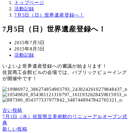
トップページ
活動記録
7月5日（日）世界遺産登録へ！
7月5日（日）世界遺産登録へ！
投
2015年7月5日
稿
更
2015年8月5日
日
新
カ
活動記録
日
テ
いよいよ世界遺産登録への審議が始まります！
ゴ
佐賀商工会館ビルの会場では、パブリックビューイング
リ
が開催中です！
ー
.
古い投稿
7月1日（水）佐賀県立美術館のリニューアルオープン式
典
新しい投稿