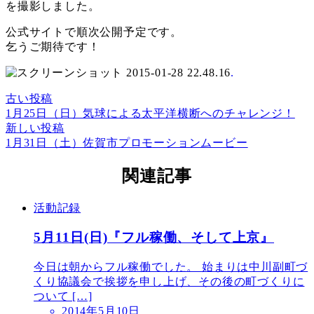
を撮影しました。
公式サイトで順次公開予定です。
乞うご期待です！
.
古い投稿
1月25日（日）気球による太平洋横断へのチャレンジ！
新しい投稿
1月31日（土）佐賀市プロモーションムービー
関連記事
活動記録
5月11日(日)『フル稼働、そして上京』
今日は朝からフル稼働でした。 始まりは中川副町づ
くり協議会で挨拶を申し上げ、その後の町づくりに
ついて […]
2014年5月10日