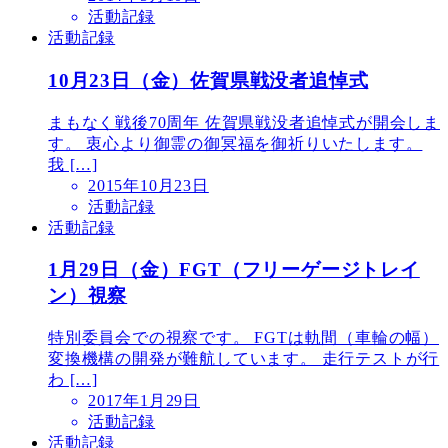
活動記録
活動記録
10月23日（金）佐賀県戦没者追悼式
まもなく戦後70周年 佐賀県戦没者追悼式が開会しま
す。 衷心より御霊の御冥福を御祈りいたします。
我 […]
2015年10月23日
活動記録
活動記録
1月29日（金）FGT（フリーゲージトレイ
ン）視察
特別委員会での視察です。 FGTは軌間（車輪の幅）
変換機構の開発が難航しています。 走行テストが行
わ […]
2017年1月29日
活動記録
活動記録