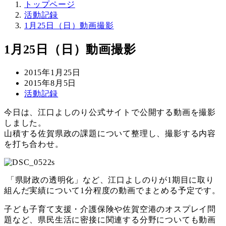
トップページ
活動記録
1月25日（日）動画撮影
1月25日（日）動画撮影
投
2015年1月25日
稿
更
2015年8月5日
日
新
カ
活動記録
日
テ
今日は、江口よしのり公式サイトで公開する動画を撮影
ゴ
しました。
リ
山積する佐賀県政の課題について整理し、撮影する内容
ー
を打ち合わせ。
「県財政の透明化」など、江口よしのりが1期目に取り
組んだ実績について1分程度の動画でまとめる予定です。
子ども子育て支援・介護保険や佐賀空港のオスプレイ問
題など、県民生活に密接に関連する分野についても動画