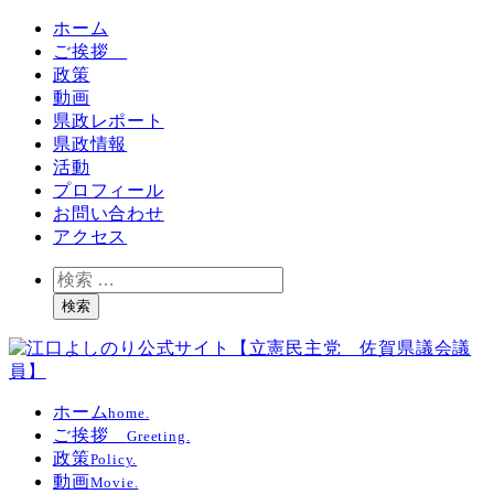
ホーム
ご挨拶
政策
動画
県政レポート
県政情報
活動
プロフィール
お問い合わせ
アクセス
検
索
検索
ホーム
home.
ご挨拶
Greeting.
政策
Policy.
動画
Movie.